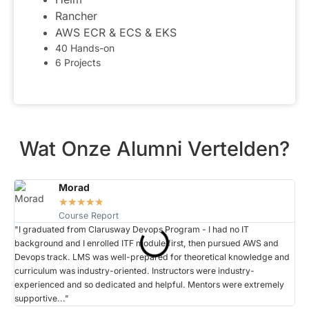
Rancher
AWS ECR & ECS & EKS
40 Hands-on
6 Projects
Wat Onze Alumni Vertelden?
Morad
☆
☆
☆
☆
☆
Course Report
"I graduated from Clarusway Devops Program - I had no IT
“I 
background and I enrolled ITF module first, then pursued AWS and
goo
Devops track. LMS was well-prepared for theoretical knowledge and
pre
curriculum was industry-oriented. Instructors were industry-
are
experienced and so dedicated and helpful. Mentors were extremely
ons
supportive..."